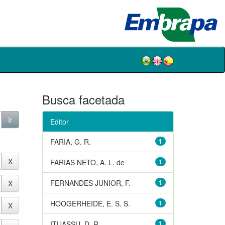
Busca facetada
Editor
FARIA, G. R.
1
FARIAS NETO, A. L. de
1
FERNANDES JUNIOR, F.
1
HOOGERHEIDE, E. S. S.
1
ITUASSU, D. R.
1