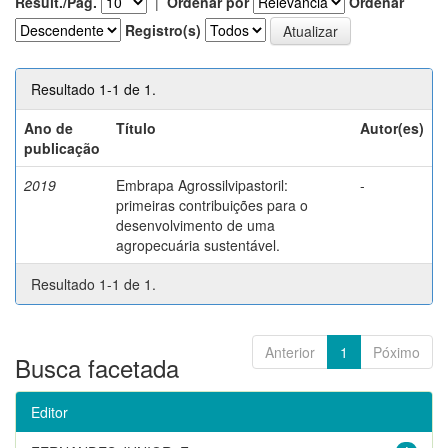
Result./Pág.
|
Ordenar por
Ordenar
Registro(s)
Resultado 1-1 de 1.
Ano de
Título
Autor(es)
publicação
2019
Embrapa Agrossilvipastoril:
-
primeiras contribuições para o
desenvolvimento de uma
agropecuária sustentável.
Resultado 1-1 de 1.
Anterior
1
Póximo
Busca facetada
Editor