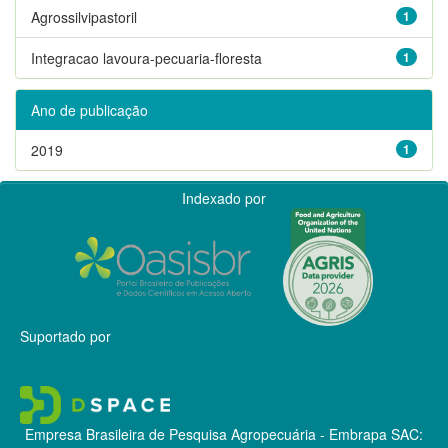
Agrossilvipastoril
1
Integracao lavoura-pecuaria-floresta
1
Ano de publicação
2019
1
Indexado por
Suportado por
Empresa Brasileira de Pesquisa Agropecuária - Embrapa
SAC: