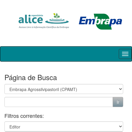
Skip
navigation
Página de Busca
Filtros correntes: