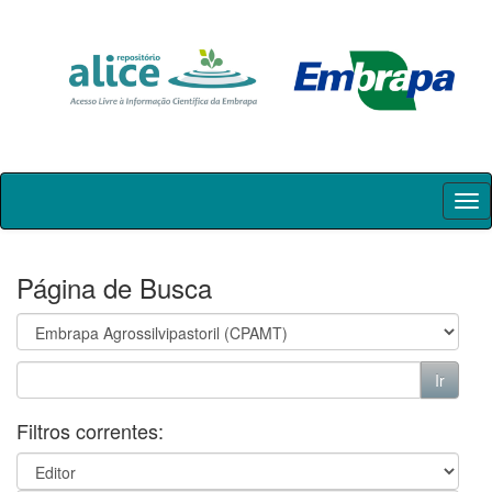
Skip
navigation
Página de Busca
Filtros correntes: