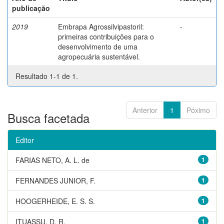
publicação
2019
Embrapa Agrossilvipastoril:
-
primeiras contribuições para o
desenvolvimento de uma
agropecuária sustentável.
Resultado 1-1 de 1.
Anterior
1
Póximo
Busca facetada
Editor
FARIAS NETO, A. L. de
1
FERNANDES JUNIOR, F.
1
HOOGERHEIDE, E. S. S.
1
ITUASSU, D. R.
1