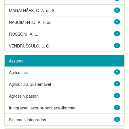
MAGALHÃES, C. A. de S.
1
NASCIMENTO, A. F. do
1
ROSSONI, A. L.
1
VENDRUSCULO, L. G.
1
Assunto
Agricultura
1
Agricultura Sustentável
1
Agrossilvipastoril
1
Integracao lavoura-pecuaria-floresta
1
Sistemas integrados
1