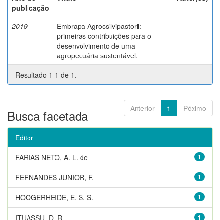
publicação
2019
Embrapa Agrossilvipastoril:
-
primeiras contribuições para o
desenvolvimento de uma
agropecuária sustentável.
Resultado 1-1 de 1.
Anterior
1
Póximo
Busca facetada
Editor
FARIAS NETO, A. L. de
1
FERNANDES JUNIOR, F.
1
HOOGERHEIDE, E. S. S.
1
ITUASSU, D. R.
1