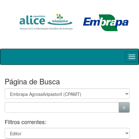
Skip
navigation
Página de Busca
Filtros correntes: