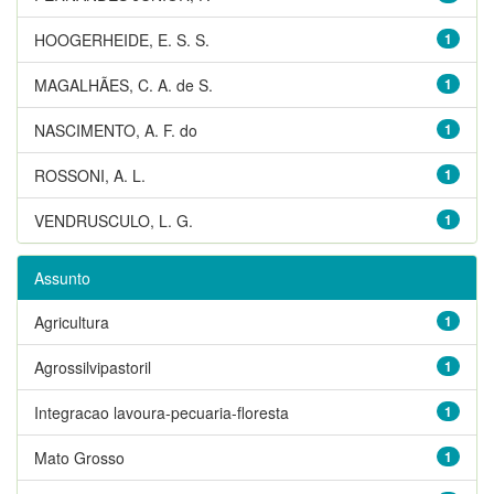
HOOGERHEIDE, E. S. S.
1
MAGALHÃES, C. A. de S.
1
NASCIMENTO, A. F. do
1
ROSSONI, A. L.
1
VENDRUSCULO, L. G.
1
Assunto
Agricultura
1
Agrossilvipastoril
1
Integracao lavoura-pecuaria-floresta
1
Mato Grosso
1