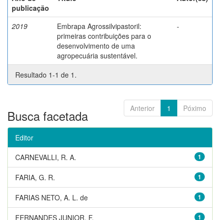
publicação
2019
Embrapa Agrossilvipastoril:
-
primeiras contribuições para o
desenvolvimento de uma
agropecuária sustentável.
Resultado 1-1 de 1.
Anterior
1
Póximo
Busca facetada
Editor
CARNEVALLI, R. A.
1
FARIA, G. R.
1
FARIAS NETO, A. L. de
1
FERNANDES JUNIOR, F.
1