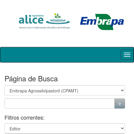
Skip
navigation
Página de Busca
Filtros correntes: