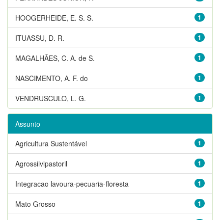
HOOGERHEIDE, E. S. S.
1
ITUASSU, D. R.
1
MAGALHÃES, C. A. de S.
1
NASCIMENTO, A. F. do
1
VENDRUSCULO, L. G.
1
Assunto
Agricultura Sustentável
1
Agrossilvipastoril
1
Integracao lavoura-pecuaria-floresta
1
Mato Grosso
1