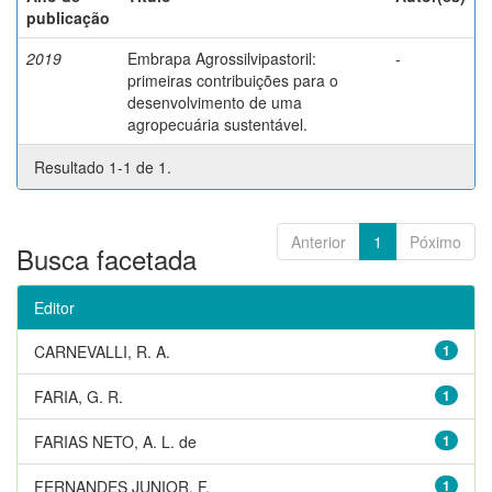
publicação
2019
Embrapa Agrossilvipastoril:
-
primeiras contribuições para o
desenvolvimento de uma
agropecuária sustentável.
Resultado 1-1 de 1.
Anterior
1
Póximo
Busca facetada
Editor
CARNEVALLI, R. A.
1
FARIA, G. R.
1
FARIAS NETO, A. L. de
1
FERNANDES JUNIOR, F.
1