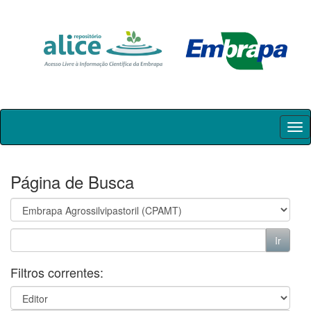
Skip
navigation
Página de Busca
Filtros correntes: