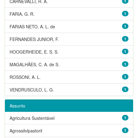
CARNEVALLI, R. A.
1
FARIA, G. R.
1
FARIAS NETO, A. L. de
1
FERNANDES JUNIOR, F.
1
HOOGERHEIDE, E. S. S.
1
MAGALHÃES, C. A. de S.
1
ROSSONI, A. L.
1
VENDRUSCULO, L. G.
1
Assunto
Agricultura Sustentável
1
Agrossilvipastoril
1