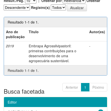
Result./Pág.
|
Ordenar por
Ordenar
Registro(s)
Resultado 1-1 de 1.
Ano de
Título
Autor(es)
publicação
2019
Embrapa Agrossilvipastoril:
-
primeiras contribuições para o
desenvolvimento de uma
agropecuária sustentável.
Resultado 1-1 de 1.
Anterior
1
Póximo
Busca facetada
Editor