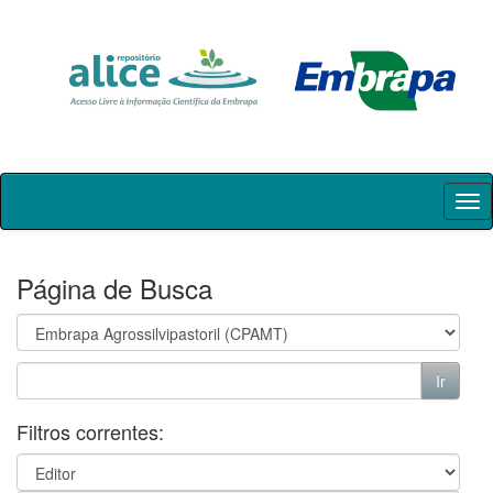
Skip
navigation
Página de Busca
Filtros correntes: