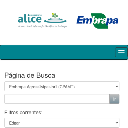
Skip
navigation
Página de Busca
Filtros correntes: