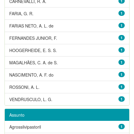
CARNEVALLI, R. A.
1
FARIA, G. R.
1
FARIAS NETO, A. L. de
1
FERNANDES JUNIOR, F.
1
HOOGERHEIDE, E. S. S.
1
MAGALHÃES, C. A. de S.
1
NASCIMENTO, A. F. do
1
ROSSONI, A. L.
1
VENDRUSCULO, L. G.
1
Assunto
Agrossilvipastoril
1