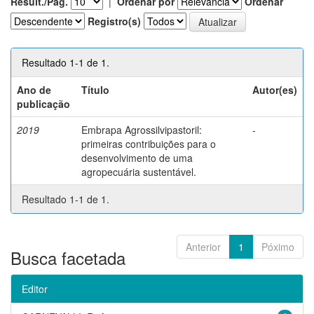
Result./Pág.
|
Ordenar por
Ordenar
Registro(s)
Resultado 1-1 de 1.
Ano de
Título
Autor(es)
publicação
2019
Embrapa Agrossilvipastoril:
-
primeiras contribuições para o
desenvolvimento de uma
agropecuária sustentável.
Resultado 1-1 de 1.
Anterior
1
Póximo
Busca facetada
Editor