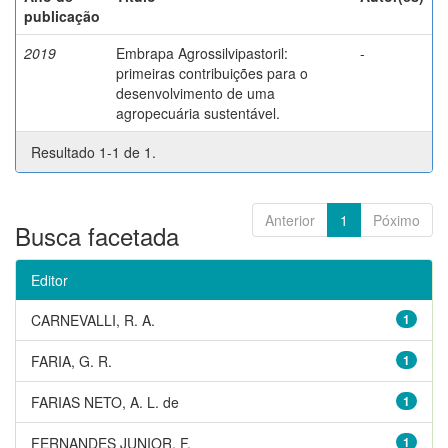
publicação
2019
Embrapa Agrossilvipastoril:
-
primeiras contribuições para o
desenvolvimento de uma
agropecuária sustentável.
Resultado 1-1 de 1.
Anterior
1
Póximo
Busca facetada
Editor
CARNEVALLI, R. A.
1
FARIA, G. R.
1
FARIAS NETO, A. L. de
1
FERNANDES JUNIOR, F.
1