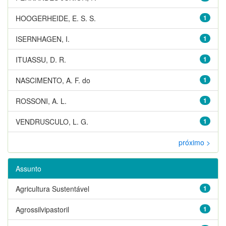
HOOGERHEIDE, E. S. S.
1
ISERNHAGEN, I.
1
ITUASSU, D. R.
1
NASCIMENTO, A. F. do
1
ROSSONI, A. L.
1
VENDRUSCULO, L. G.
1
próximo >
Assunto
Agricultura Sustentável
1
Agrossilvipastoril
1