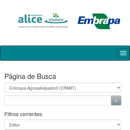
Skip
navigation
Página de Busca
Filtros correntes: