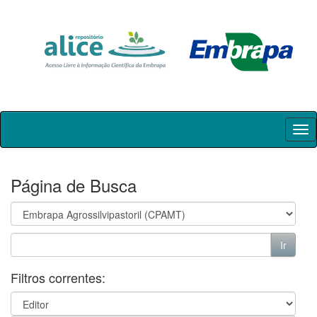
Skip
navigation
Página de Busca
Filtros correntes: