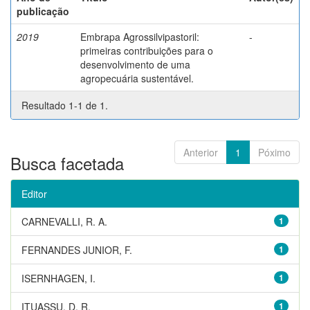
publicação
2019
Embrapa Agrossilvipastoril:
-
primeiras contribuições para o
desenvolvimento de uma
agropecuária sustentável.
Resultado 1-1 de 1.
Anterior
1
Póximo
Busca facetada
Editor
CARNEVALLI, R. A.
1
FERNANDES JUNIOR, F.
1
ISERNHAGEN, I.
1
ITUASSU, D. R.
1