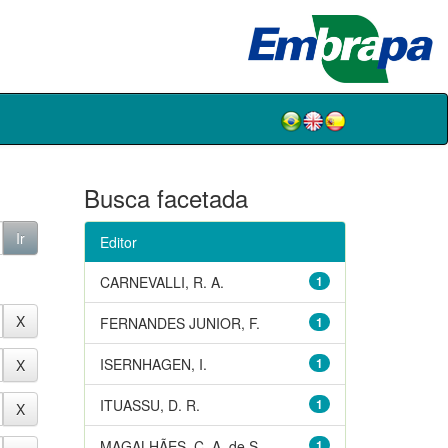
Busca facetada
Editor
CARNEVALLI, R. A.
1
FERNANDES JUNIOR, F.
1
ISERNHAGEN, I.
1
ITUASSU, D. R.
1
MAGALHÃES, C. A. de S.
1