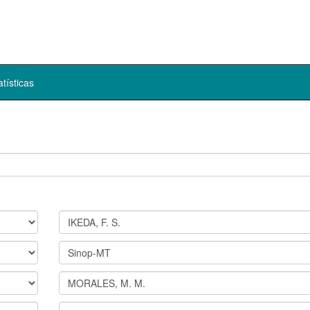
atísticas