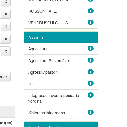
ROSSONI, A. L.
1
VENDRUSCULO, L. G.
1
Assunto
Agricultura
1
Agricultura Sustentável
1
Agrossilvipastoril
1
Ilpf
1
Integracao lavoura-pecuaria-
1
floresta
Sistemas integrados
1
tor(es)