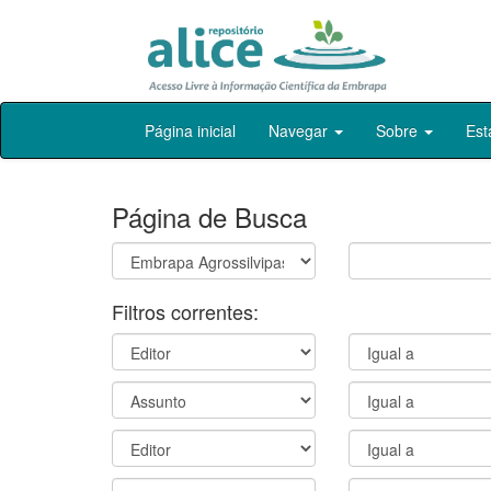
Skip
Página inicial
Navegar
Sobre
Est
navigation
Página de Busca
Filtros correntes: