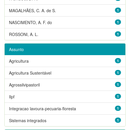
MAGALHÃES, C. A. de S.
1
NASCIMENTO, A. F. do
1
ROSSONI, A. L.
1
Assunto
Agricultura
1
Agricultura Sustentável
1
Agrossilvipastoril
1
Ilpf
1
Integracao lavoura-pecuaria-floresta
1
Sistemas integrados
1