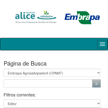
Skip
navigation
Página de Busca
Filtros correntes: