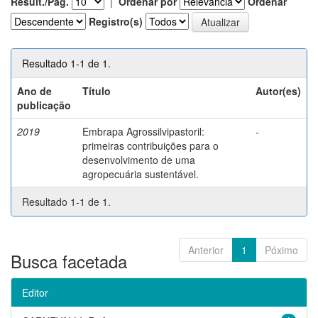
Result./Pág.
|
Ordenar por
Ordenar
Registro(s)
Resultado 1-1 de 1.
Ano de
Título
Autor(es)
publicação
2019
Embrapa Agrossilvipastoril:
-
primeiras contribuições para o
desenvolvimento de uma
agropecuária sustentável.
Resultado 1-1 de 1.
Anterior
1
Póximo
Busca facetada
Editor