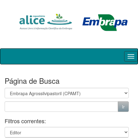
Skip
navigation
Página de Busca
Filtros correntes: