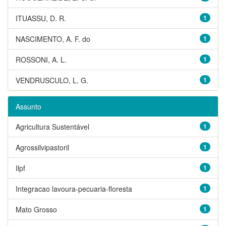
ITUASSU, D. R.
1
NASCIMENTO, A. F. do
1
ROSSONI, A. L.
1
VENDRUSCULO, L. G.
1
Assunto
Agricultura Sustentável
1
Agrossilvipastoril
1
Ilpf
1
Integracao lavoura-pecuaria-floresta
1
Mato Grosso
1