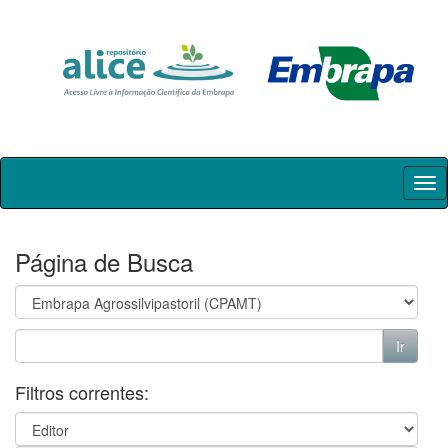
Skip
navigation
Página de Busca
Filtros correntes: