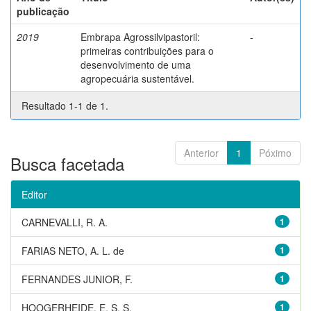
publicação
2019
Embrapa Agrossilvipastoril:
-
primeiras contribuições para o
desenvolvimento de uma
agropecuária sustentável.
Resultado 1-1 de 1.
Anterior
1
Póximo
Busca facetada
Editor
CARNEVALLI, R. A.
1
FARIAS NETO, A. L. de
1
FERNANDES JUNIOR, F.
1
HOOGERHEIDE, E. S. S.
1