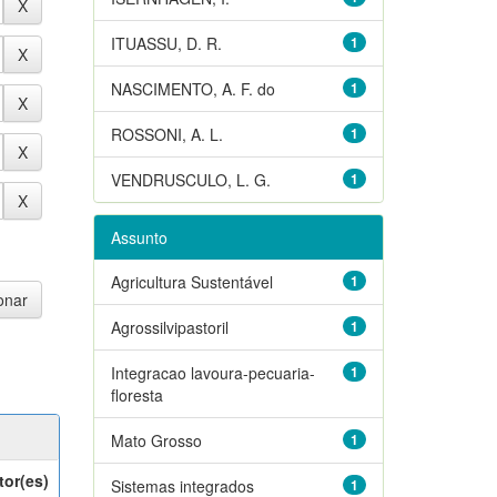
ITUASSU, D. R.
1
NASCIMENTO, A. F. do
1
ROSSONI, A. L.
1
VENDRUSCULO, L. G.
1
Assunto
Agricultura Sustentável
1
Agrossilvipastoril
1
Integracao lavoura-pecuaria-
1
floresta
Mato Grosso
1
tor(es)
Sistemas integrados
1