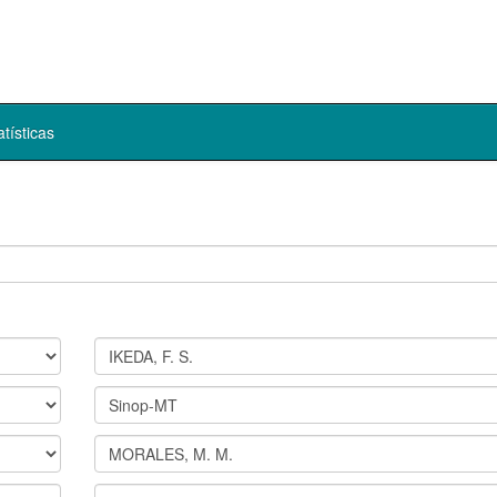
atísticas