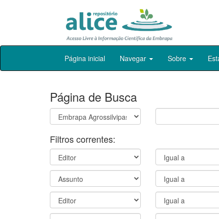
Skip
Página inicial
Navegar
Sobre
Est
navigation
Página de Busca
Filtros correntes: