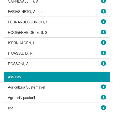
CARNEVALLI, R. A.
1
FARIAS NETO, A. L. de
1
FERNANDES JUNIOR, F.
1
HOOGERHEIDE, E. S. S.
1
ISERNHAGEN, I.
1
ITUASSU, D. R.
1
ROSSONI, A. L.
1
Assunto
Agricultura Sustentável
1
Agrossilvipastoril
1
Ilpf
1