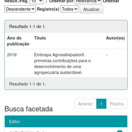
Result./Pág.
|
Ordenar por
Ordenar
Registro(s)
Resultado 1-1 de 1.
Ano de
Título
Autor(es)
publicação
2019
Embrapa Agrossilvipastoril:
-
primeiras contribuições para o
desenvolvimento de uma
agropecuária sustentável.
Resultado 1-1 de 1.
Anterior
1
Póximo
Busca facetada
Editor