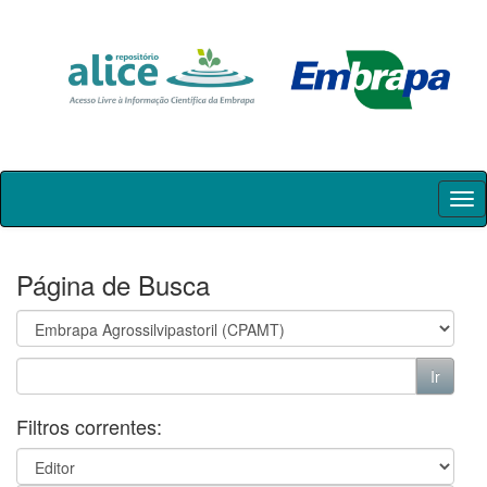
Skip
navigation
Página de Busca
Filtros correntes: