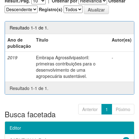
Result./Pág.
|
Ordenar por
Ordenar
Registro(s)
Resultado 1-1 de 1.
Ano de
Título
Autor(es)
publicação
2019
Embrapa Agrossilvipastoril:
-
primeiras contribuições para o
desenvolvimento de uma
agropecuária sustentável.
Resultado 1-1 de 1.
Anterior
1
Póximo
Busca facetada
Editor