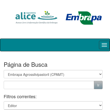
Skip
navigation
Página de Busca
Filtros correntes: