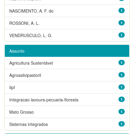
NASCIMENTO, A. F. do
1
ROSSONI, A. L.
1
VENDRUSCULO, L. G.
1
Assunto
Agricultura Sustentável
1
Agrossilvipastoril
1
Ilpf
1
Integracao lavoura-pecuaria-floresta
1
Mato Grosso
1
Sistemas integrados
1