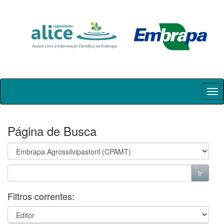
Skip
navigation
Página de Busca
Filtros correntes: