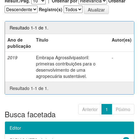
Result./Pág.
|
Ordenar por
Ordenar
Registro(s)
Resultado 1-1 de 1.
Ano de
Título
Autor(es)
publicação
2019
Embrapa Agrossilvipastoril:
-
primeiras contribuições para o
desenvolvimento de uma
agropecuária sustentável.
Resultado 1-1 de 1.
Anterior
1
Póximo
Busca facetada
Editor