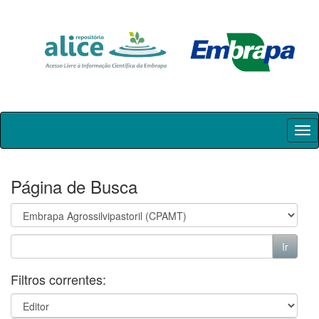
Skip
navigation
Página de Busca
Filtros correntes: