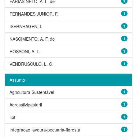
FARIAS NETO, A. L. de
1
FERNANDES JUNIOR, F.
1
ISERNHAGEN, I.
1
NASCIMENTO, A. F. do
1
ROSSONI, A. L.
1
VENDRUSCULO, L. G.
1
Assunto
Agricultura Sustentável
1
Agrossilvipastoril
1
Ilpf
1
Integracao lavoura-pecuaria-floresta
1