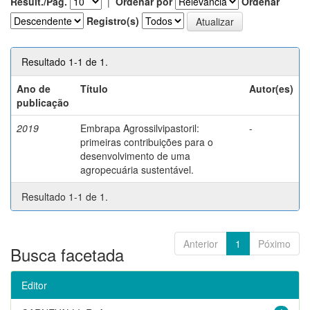
Result./Pág.
|
Ordenar por
Ordenar
Registro(s)
Resultado 1-1 de 1.
Ano de
Título
Autor(es)
publicação
2019
Embrapa Agrossilvipastoril:
-
primeiras contribuições para o
desenvolvimento de uma
agropecuária sustentável.
Resultado 1-1 de 1.
Anterior
1
Póximo
Busca facetada
Editor