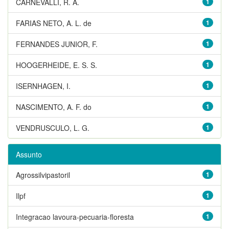
CARNEVALLI, R. A.
1
FARIAS NETO, A. L. de
1
FERNANDES JUNIOR, F.
1
HOOGERHEIDE, E. S. S.
1
ISERNHAGEN, I.
1
NASCIMENTO, A. F. do
1
VENDRUSCULO, L. G.
1
Assunto
Agrossilvipastoril
1
Ilpf
1
Integracao lavoura-pecuaria-floresta
1