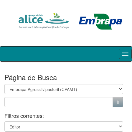
Skip
navigation
Página de Busca
Filtros correntes: