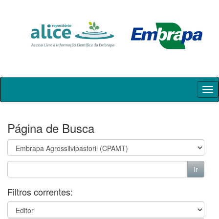
Skip
navigation
Página de Busca
Filtros correntes: