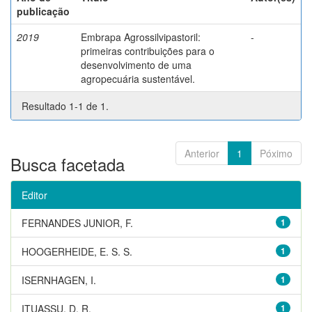
publicação
2019
Embrapa Agrossilvipastoril:
-
primeiras contribuições para o
desenvolvimento de uma
agropecuária sustentável.
Resultado 1-1 de 1.
Anterior
1
Póximo
Busca facetada
Editor
FERNANDES JUNIOR, F.
1
HOOGERHEIDE, E. S. S.
1
ISERNHAGEN, I.
1
ITUASSU, D. R.
1