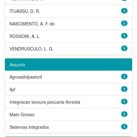
ITUASSU, D. R.
1
NASCIMENTO, A. F. do
1
ROSSONI, A. L.
1
VENDRUSCULO, L. G.
1
Assunto
Agrossilvipastoril
1
Ilpf
1
Integracao lavoura-pecuaria-floresta
1
Mato Grosso
1
Sistemas integrados
1