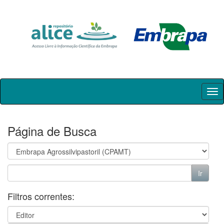
Skip
navigation
Página de Busca
Filtros correntes: