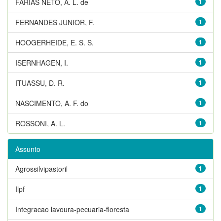
FARIAS NETO, A. L. de
1
FERNANDES JUNIOR, F.
1
HOOGERHEIDE, E. S. S.
1
ISERNHAGEN, I.
1
ITUASSU, D. R.
1
NASCIMENTO, A. F. do
1
ROSSONI, A. L.
1
Assunto
Agrossilvipastoril
1
Ilpf
1
Integracao lavoura-pecuaria-floresta
1