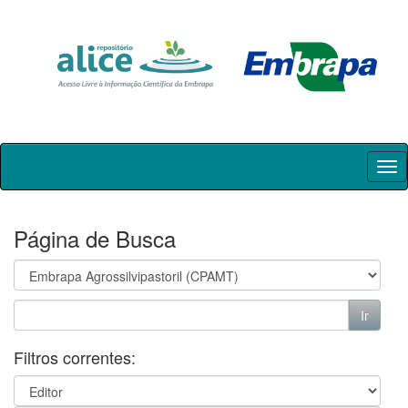
Skip
navigation
Página de Busca
Filtros correntes: