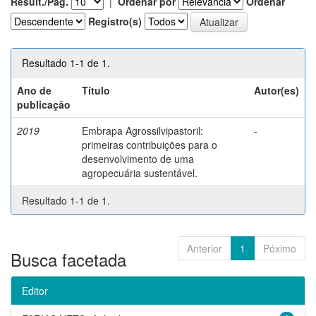
Result./Pág.
|
Ordenar por
Ordenar
Registro(s)
Resultado 1-1 de 1.
Ano de
Título
Autor(es)
publicação
2019
Embrapa Agrossilvipastoril:
-
primeiras contribuições para o
desenvolvimento de uma
agropecuária sustentável.
Resultado 1-1 de 1.
Anterior
1
Póximo
Busca facetada
Editor