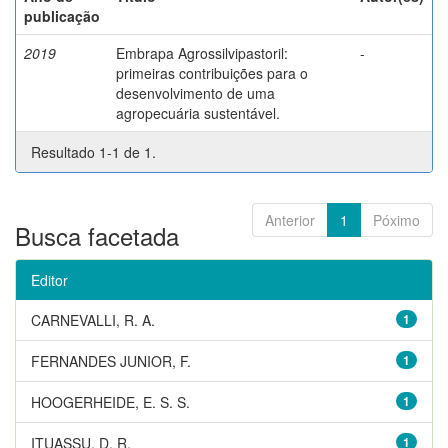
publicação
2019
Embrapa Agrossilvipastoril:
-
primeiras contribuições para o
desenvolvimento de uma
agropecuária sustentável.
Resultado 1-1 de 1.
Anterior
1
Póximo
Busca facetada
Editor
CARNEVALLI, R. A.
1
FERNANDES JUNIOR, F.
1
HOOGERHEIDE, E. S. S.
1
ITUASSU, D. R.
1