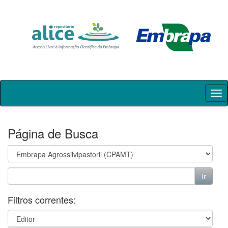
Skip
navigation
Página de Busca
Filtros correntes: