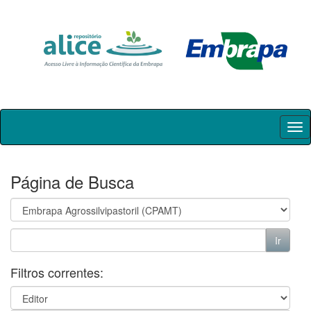
Skip
navigation
Página de Busca
Filtros correntes: