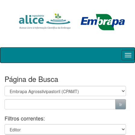
Skip
navigation
Página de Busca
Filtros correntes: