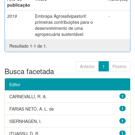
publicação
2019
Embrapa Agrossilvipastoril:
-
primeiras contribuições para o
desenvolvimento de uma
agropecuária sustentável.
Resultado 1-1 de 1.
Anterior
1
Póximo
Busca facetada
Editor
CARNEVALLI, R. A.
1
FARIAS NETO, A. L. de
1
ISERNHAGEN, I.
1
ITUASSU, D. R.
1