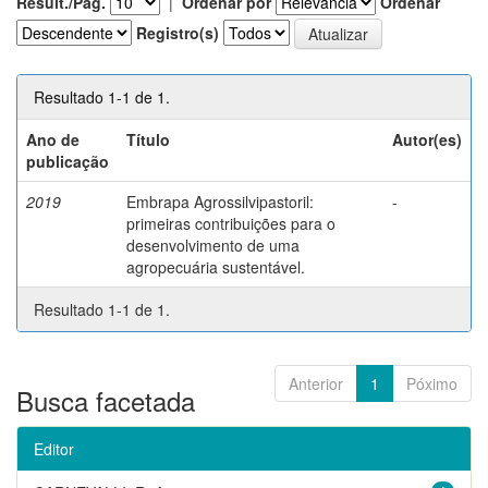
Result./Pág.
|
Ordenar por
Ordenar
Registro(s)
Resultado 1-1 de 1.
Ano de
Título
Autor(es)
publicação
2019
Embrapa Agrossilvipastoril:
-
primeiras contribuições para o
desenvolvimento de uma
agropecuária sustentável.
Resultado 1-1 de 1.
Anterior
1
Póximo
Busca facetada
Editor