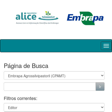
Skip
navigation
Página de Busca
Filtros correntes: