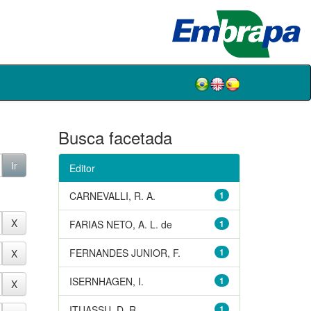
Busca facetada
Editor
CARNEVALLI, R. A.
1
FARIAS NETO, A. L. de
1
FERNANDES JUNIOR, F.
1
ISERNHAGEN, I.
1
ITUASSU, D. R.
1