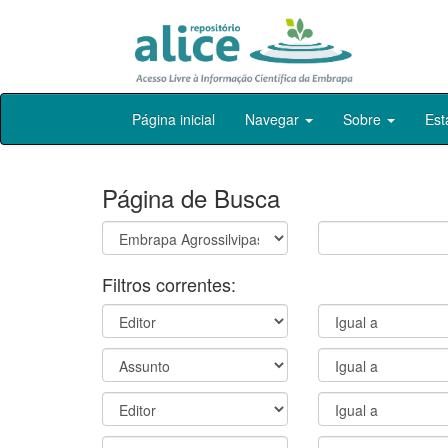
Skip
Página inicial
Navegar
Sobre
Est
navigation
Página de Busca
Filtros correntes: