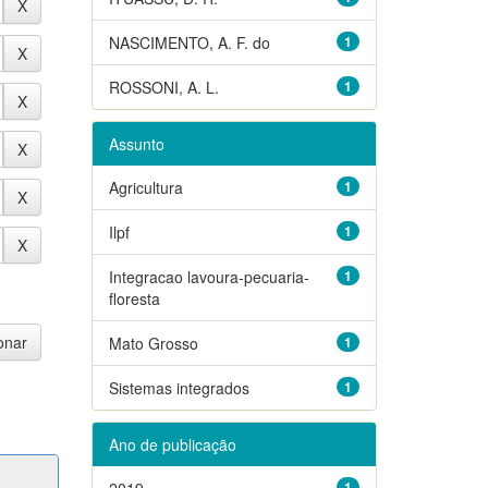
NASCIMENTO, A. F. do
1
ROSSONI, A. L.
1
Assunto
Agricultura
1
Ilpf
1
Integracao lavoura-pecuaria-
1
floresta
Mato Grosso
1
Sistemas integrados
1
Ano de publicação
2019
1