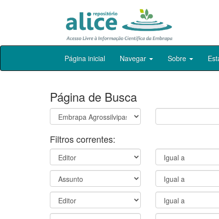
Skip
Página inicial
Navegar
Sobre
Est
navigation
Página de Busca
Filtros correntes: