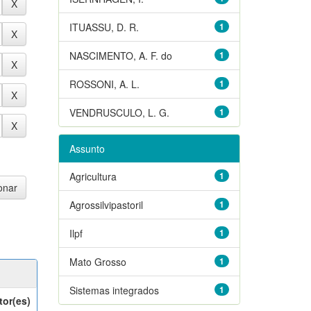
ITUASSU, D. R.
1
NASCIMENTO, A. F. do
1
ROSSONI, A. L.
1
VENDRUSCULO, L. G.
1
Assunto
Agricultura
1
Agrossilvipastoril
1
Ilpf
1
Mato Grosso
1
Sistemas integrados
1
tor(es)