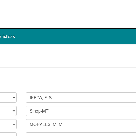
atísticas