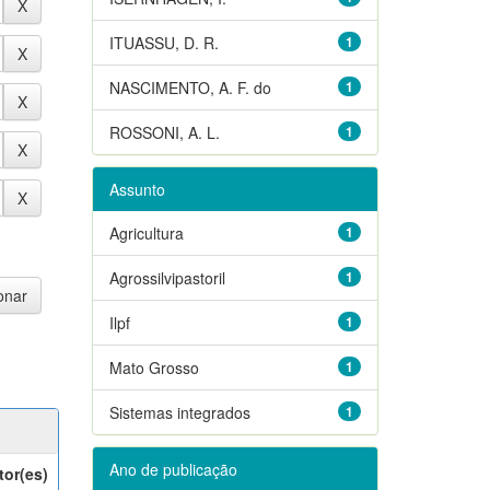
ITUASSU, D. R.
1
NASCIMENTO, A. F. do
1
ROSSONI, A. L.
1
Assunto
Agricultura
1
Agrossilvipastoril
1
Ilpf
1
Mato Grosso
1
Sistemas integrados
1
Ano de publicação
tor(es)