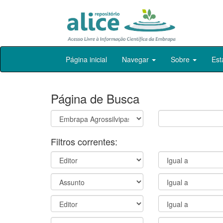
Skip
Página inicial
Navegar
Sobre
Est
navigation
Página de Busca
Filtros correntes: