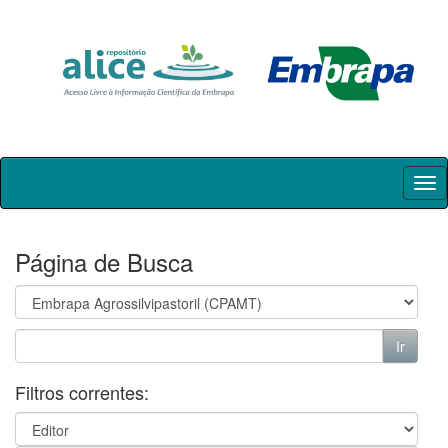
Skip
navigation
Página de Busca
Filtros correntes: