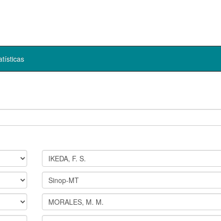
atísticas