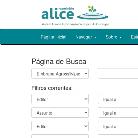
Skip
Página inicial
Navegar
Sobre
Est
navigation
Página de Busca
Filtros correntes: