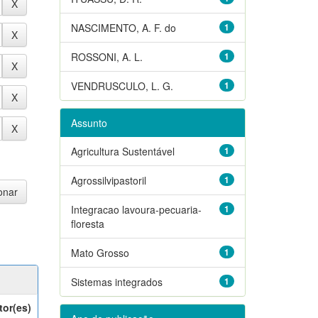
NASCIMENTO, A. F. do
1
ROSSONI, A. L.
1
VENDRUSCULO, L. G.
1
Assunto
Agricultura Sustentável
1
Agrossilvipastoril
1
Integracao lavoura-pecuaria-
1
floresta
Mato Grosso
1
Sistemas integrados
1
tor(es)