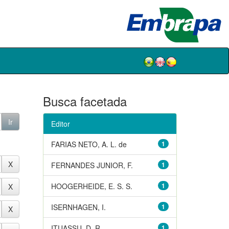
Busca facetada
Editor
FARIAS NETO, A. L. de
1
FERNANDES JUNIOR, F.
1
HOOGERHEIDE, E. S. S.
1
ISERNHAGEN, I.
1
ITUASSU, D. R.
1