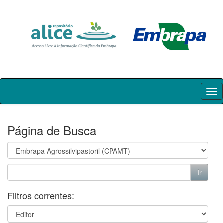
Skip
navigation
Página de Busca
Filtros correntes: