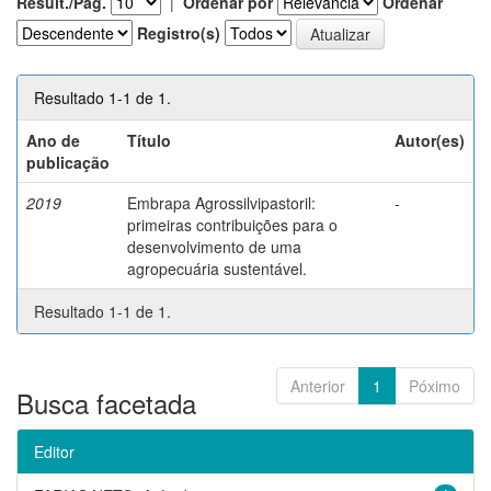
Result./Pág.
|
Ordenar por
Ordenar
Registro(s)
Resultado 1-1 de 1.
Ano de
Título
Autor(es)
publicação
2019
Embrapa Agrossilvipastoril:
-
primeiras contribuições para o
desenvolvimento de uma
agropecuária sustentável.
Resultado 1-1 de 1.
Anterior
1
Póximo
Busca facetada
Editor