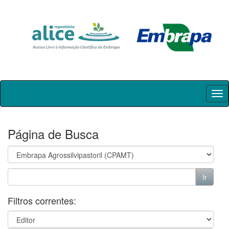
Skip
navigation
Página de Busca
Filtros correntes: