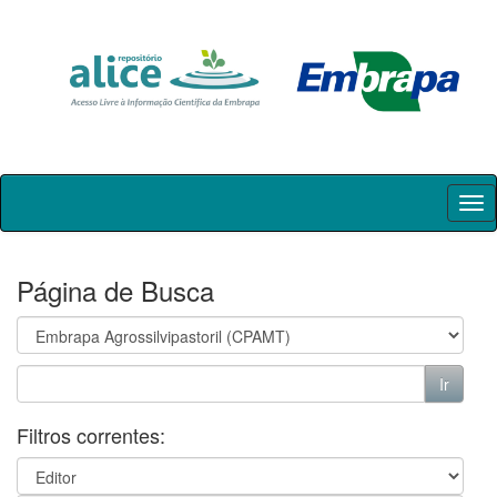
Skip
navigation
Página de Busca
Filtros correntes: