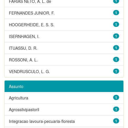
FARIAS NETO, A. L. de
1
FERNANDES JUNIOR, F.
1
HOOGERHEIDE, E. S. S.
1
ISERNHAGEN, I.
1
ITUASSU, D. R.
1
ROSSONI, A. L.
1
VENDRUSCULO, L. G.
1
Assunto
Agricultura
1
Agrossilvipastoril
1
Integracao lavoura-pecuaria-floresta
1