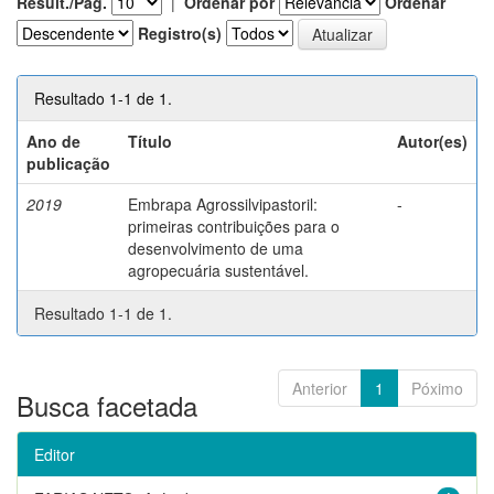
Result./Pág.
|
Ordenar por
Ordenar
Registro(s)
Resultado 1-1 de 1.
Ano de
Título
Autor(es)
publicação
2019
Embrapa Agrossilvipastoril:
-
primeiras contribuições para o
desenvolvimento de uma
agropecuária sustentável.
Resultado 1-1 de 1.
Anterior
1
Póximo
Busca facetada
Editor