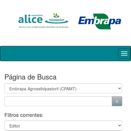
Skip
navigation
Página de Busca
Filtros correntes: