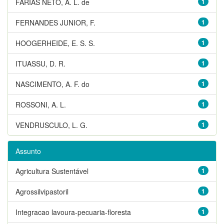
FARIAS NETO, A. L. de
1
FERNANDES JUNIOR, F.
1
HOOGERHEIDE, E. S. S.
1
ITUASSU, D. R.
1
NASCIMENTO, A. F. do
1
ROSSONI, A. L.
1
VENDRUSCULO, L. G.
1
Assunto
Agricultura Sustentável
1
Agrossilvipastoril
1
Integracao lavoura-pecuaria-floresta
1