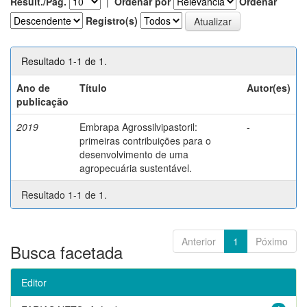
Result./Pág.
|
Ordenar por
Ordenar
Registro(s)
Resultado 1-1 de 1.
Ano de
Título
Autor(es)
publicação
2019
Embrapa Agrossilvipastoril:
-
primeiras contribuições para o
desenvolvimento de uma
agropecuária sustentável.
Resultado 1-1 de 1.
Anterior
1
Póximo
Busca facetada
Editor