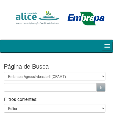
Skip
navigation
Página de Busca
Filtros correntes: