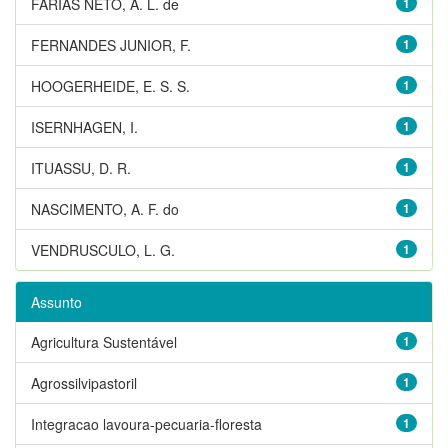
FARIAS NETO, A. L. de
1
FERNANDES JUNIOR, F.
1
HOOGERHEIDE, E. S. S.
1
ISERNHAGEN, I.
1
ITUASSU, D. R.
1
NASCIMENTO, A. F. do
1
VENDRUSCULO, L. G.
1
Assunto
Agricultura Sustentável
1
Agrossilvipastoril
1
Integracao lavoura-pecuaria-floresta
1