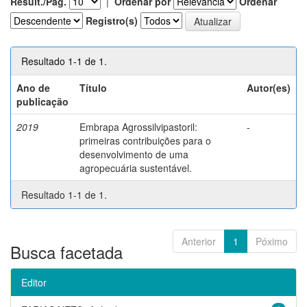
Result./Pág.
|
Ordenar por
Ordenar
Registro(s)
Resultado 1-1 de 1.
Ano de
Título
Autor(es)
publicação
2019
Embrapa Agrossilvipastoril:
-
primeiras contribuições para o
desenvolvimento de uma
agropecuária sustentável.
Resultado 1-1 de 1.
Anterior
1
Póximo
Busca facetada
Editor