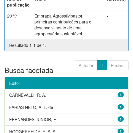
publicação
2019
Embrapa Agrossilvipastoril:
-
primeiras contribuições para o
desenvolvimento de uma
agropecuária sustentável.
Resultado 1-1 de 1.
Anterior
1
Póximo
Busca facetada
Editor
CARNEVALLI, R. A.
1
FARIAS NETO, A. L. de
1
FERNANDES JUNIOR, F.
1
HOOGERHEIDE, E. S. S.
1