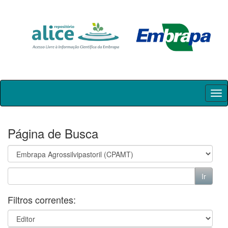
Skip
navigation
Página de Busca
Filtros correntes: