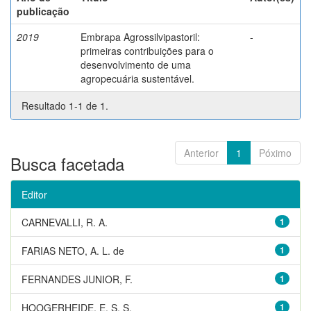
publicação
2019
Embrapa Agrossilvipastoril:
-
primeiras contribuições para o
desenvolvimento de uma
agropecuária sustentável.
Resultado 1-1 de 1.
Anterior
1
Póximo
Busca facetada
Editor
CARNEVALLI, R. A.
1
FARIAS NETO, A. L. de
1
FERNANDES JUNIOR, F.
1
HOOGERHEIDE, E. S. S.
1