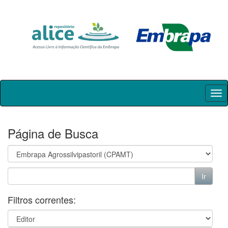
Skip
navigation
Página de Busca
Filtros correntes: