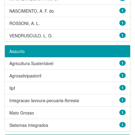
NASCIMENTO, A. F. do
1
ROSSONI, A. L.
1
VENDRUSCULO, L. G.
1
Assunto
Agricultura Sustentável
1
Agrossilvipastoril
1
Ilpf
1
Integracao lavoura-pecuaria-floresta
1
Mato Grosso
1
Sistemas integrados
1