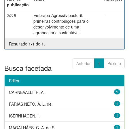
publicação
2019
Embrapa Agrossilvipastoril:
-
primeiras contribuições para o
desenvolvimento de uma
agropecuária sustentável.
Resultado 1-1 de 1.
Anterior
1
Póximo
Busca facetada
Editor
CARNEVALLI, R. A.
1
FARIAS NETO, A. L. de
1
ISERNHAGEN, I.
1
MAGALHÃES, C. A. de S.
1