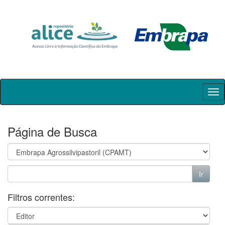
Skip
navigation
Página de Busca
Filtros correntes: