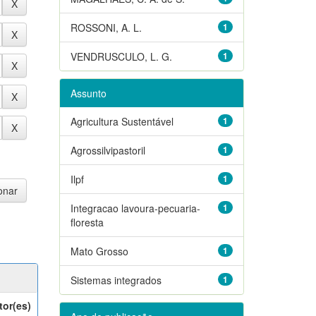
ROSSONI, A. L.
1
VENDRUSCULO, L. G.
1
Assunto
Agricultura Sustentável
1
Agrossilvipastoril
1
Ilpf
1
Integracao lavoura-pecuaria-
1
floresta
Mato Grosso
1
Sistemas integrados
1
tor(es)