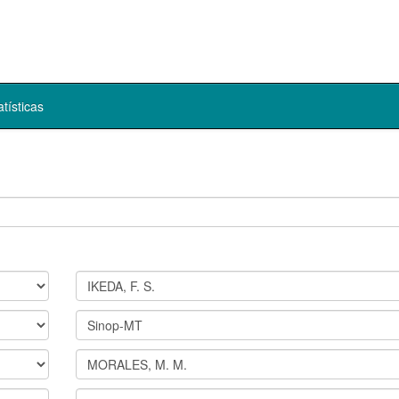
atísticas