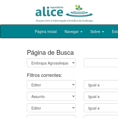
Skip
Página inicial
Navegar
Sobre
Est
navigation
Página de Busca
Filtros correntes: