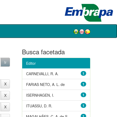
Busca facetada
Editor
CARNEVALLI, R. A.
1
FARIAS NETO, A. L. de
1
ISERNHAGEN, I.
1
ITUASSU, D. R.
1
MAGALHÃES, C. A. de S.
1