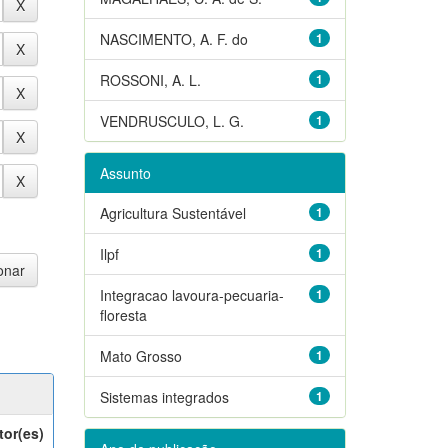
NASCIMENTO, A. F. do
1
ROSSONI, A. L.
1
VENDRUSCULO, L. G.
1
Assunto
Agricultura Sustentável
1
Ilpf
1
Integracao lavoura-pecuaria-
1
floresta
Mato Grosso
1
Sistemas integrados
1
tor(es)