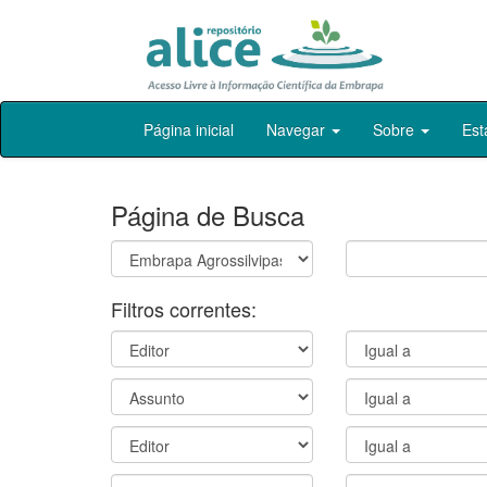
Skip
Página inicial
Navegar
Sobre
Est
navigation
Página de Busca
Filtros correntes: