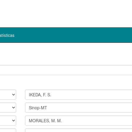
atísticas