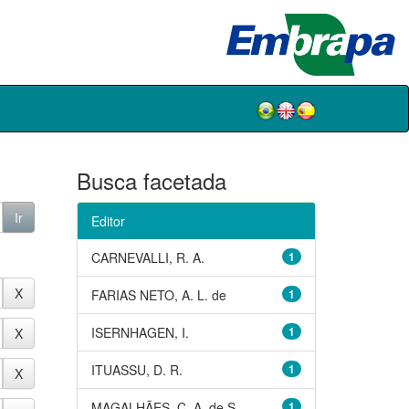
Busca facetada
Editor
CARNEVALLI, R. A.
1
FARIAS NETO, A. L. de
1
ISERNHAGEN, I.
1
ITUASSU, D. R.
1
MAGALHÃES, C. A. de S.
1