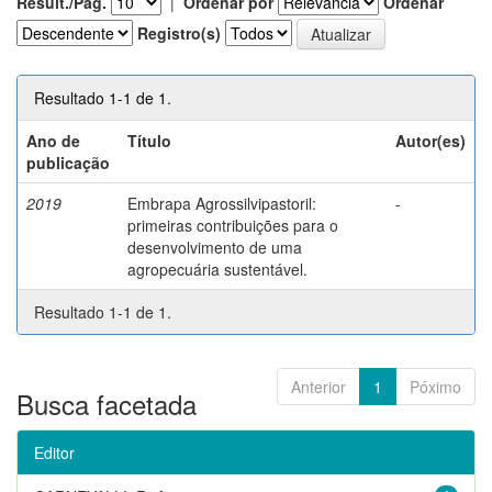
Result./Pág.
|
Ordenar por
Ordenar
Registro(s)
Resultado 1-1 de 1.
Ano de
Título
Autor(es)
publicação
2019
Embrapa Agrossilvipastoril:
-
primeiras contribuições para o
desenvolvimento de uma
agropecuária sustentável.
Resultado 1-1 de 1.
Anterior
1
Póximo
Busca facetada
Editor