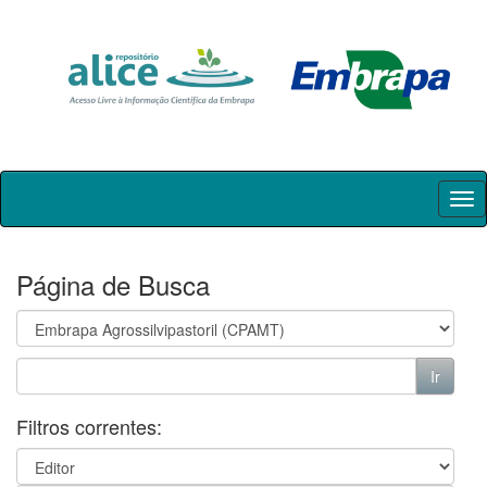
Skip
navigation
Página de Busca
Filtros correntes: