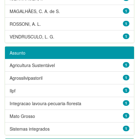
MAGALHÃES, C. A. de S.
1
ROSSONI, A. L.
1
VENDRUSCULO, L. G.
1
Assunto
Agricultura Sustentável
1
Agrossilvipastoril
1
Ilpf
1
Integracao lavoura-pecuaria-floresta
1
Mato Grosso
1
Sistemas integrados
1