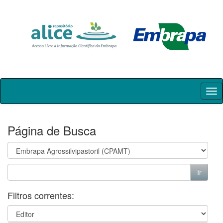
Skip
navigation
Página de Busca
Filtros correntes: