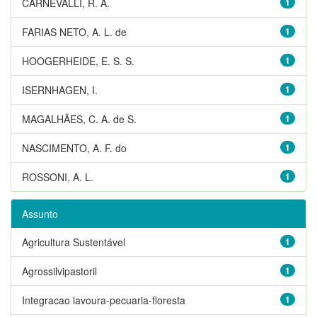
CARNEVALLI, R. A.
1
FARIAS NETO, A. L. de
1
HOOGERHEIDE, E. S. S.
1
ISERNHAGEN, I.
1
MAGALHÃES, C. A. de S.
1
NASCIMENTO, A. F. do
1
ROSSONI, A. L.
1
Assunto
Agricultura Sustentável
1
Agrossilvipastoril
1
Integracao lavoura-pecuaria-floresta
1