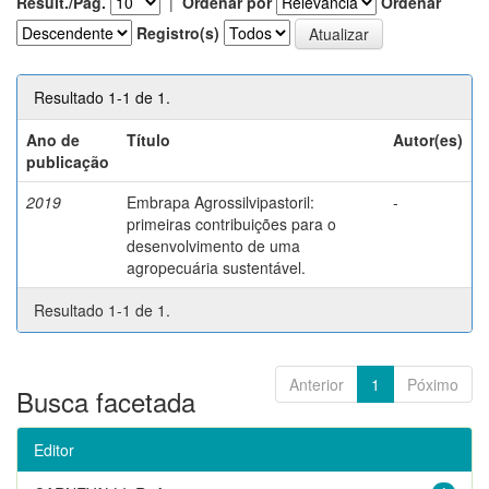
Result./Pág.
|
Ordenar por
Ordenar
Registro(s)
Resultado 1-1 de 1.
Ano de
Título
Autor(es)
publicação
2019
Embrapa Agrossilvipastoril:
-
primeiras contribuições para o
desenvolvimento de uma
agropecuária sustentável.
Resultado 1-1 de 1.
Anterior
1
Póximo
Busca facetada
Editor