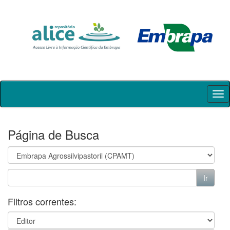
Skip
navigation
Página de Busca
Filtros correntes: