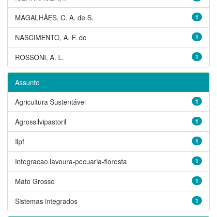
MAGALHÃES, C. A. de S.
1
NASCIMENTO, A. F. do
1
ROSSONI, A. L.
1
Assunto
Agricultura Sustentável
1
Agrossilvipastoril
1
Ilpf
1
Integracao lavoura-pecuaria-floresta
1
Mato Grosso
1
Sistemas integrados
1