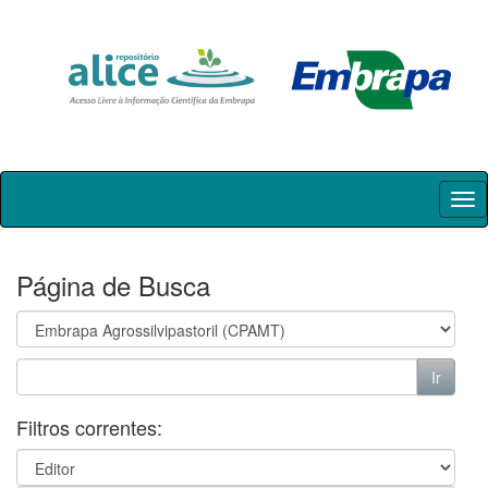
Skip
navigation
Página de Busca
Filtros correntes: