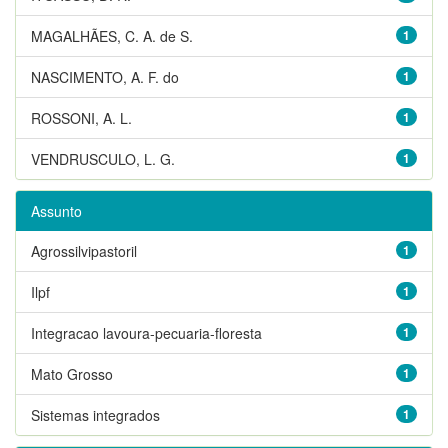
MAGALHÃES, C. A. de S.
1
NASCIMENTO, A. F. do
1
ROSSONI, A. L.
1
VENDRUSCULO, L. G.
1
Assunto
Agrossilvipastoril
1
Ilpf
1
Integracao lavoura-pecuaria-floresta
1
Mato Grosso
1
Sistemas integrados
1