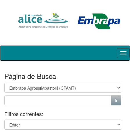
Skip
navigation
Página de Busca
Filtros correntes: