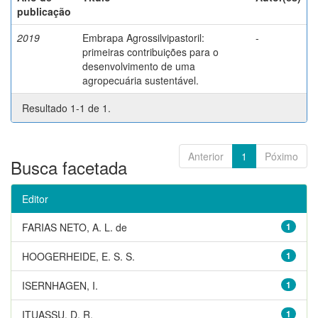
publicação
2019
Embrapa Agrossilvipastoril:
-
primeiras contribuições para o
desenvolvimento de uma
agropecuária sustentável.
Resultado 1-1 de 1.
Anterior
1
Póximo
Busca facetada
Editor
FARIAS NETO, A. L. de
1
HOOGERHEIDE, E. S. S.
1
ISERNHAGEN, I.
1
ITUASSU, D. R.
1