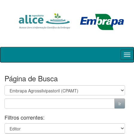
Skip
navigation
Página de Busca
Filtros correntes: