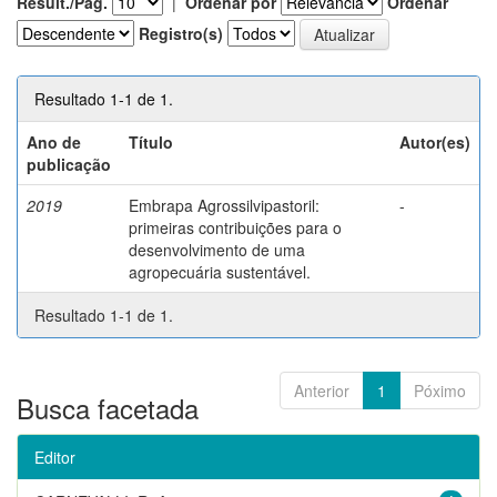
Result./Pág.
|
Ordenar por
Ordenar
Registro(s)
Resultado 1-1 de 1.
Ano de
Título
Autor(es)
publicação
2019
Embrapa Agrossilvipastoril:
-
primeiras contribuições para o
desenvolvimento de uma
agropecuária sustentável.
Resultado 1-1 de 1.
Anterior
1
Póximo
Busca facetada
Editor