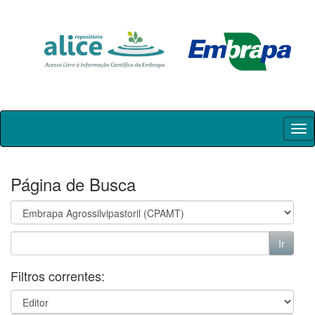
Skip
navigation
Página de Busca
Filtros correntes: