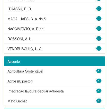
ITUASSU, D. R.
1
MAGALHÃES, C. A. de S.
1
NASCIMENTO, A. F. do
1
ROSSONI, A. L.
1
VENDRUSCULO, L. G.
1
Assunto
Agricultura Sustentável
1
Agrossilvipastoril
1
Integracao lavoura-pecuaria-floresta
1
Mato Grosso
1