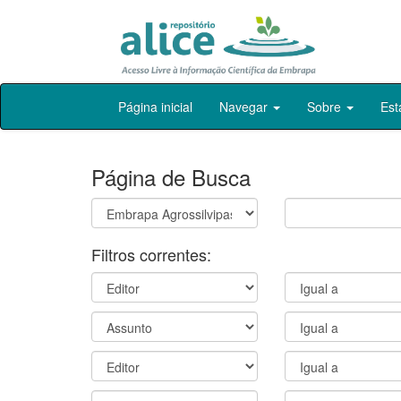
Skip
Página inicial
Navegar
Sobre
Est
navigation
Página de Busca
Filtros correntes: