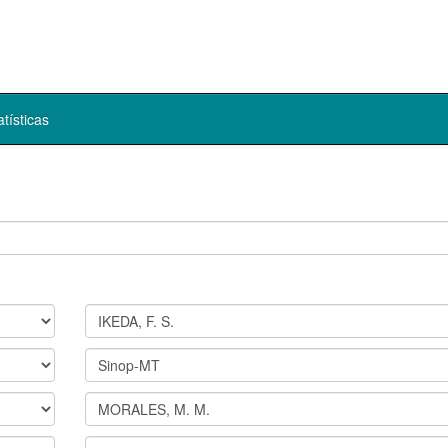
atísticas