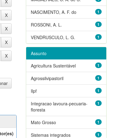
NASCIMENTO, A. F. do
1
ROSSONI, A. L.
1
VENDRUSCULO, L. G.
1
Assunto
Agricultura Sustentável
1
Agrossilvipastoril
1
Ilpf
1
Integracao lavoura-pecuaria-
1
floresta
Mato Grosso
1
tor(es)
Sistemas integrados
1