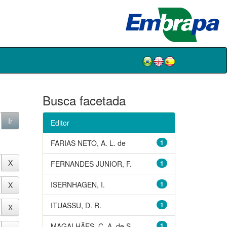
Busca facetada
Editor
FARIAS NETO, A. L. de
1
FERNANDES JUNIOR, F.
1
ISERNHAGEN, I.
1
ITUASSU, D. R.
1
MAGALHÃES, C. A. de S.
1